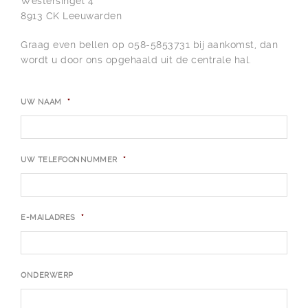
Westersingel 4
8913 CK Leeuwarden
Graag even bellen op 058-5853731 bij aankomst, dan
wordt u door ons opgehaald uit de centrale hal.
UW NAAM
*
UW TELEFOONNUMMER
*
E-MAILADRES
*
ONDERWERP